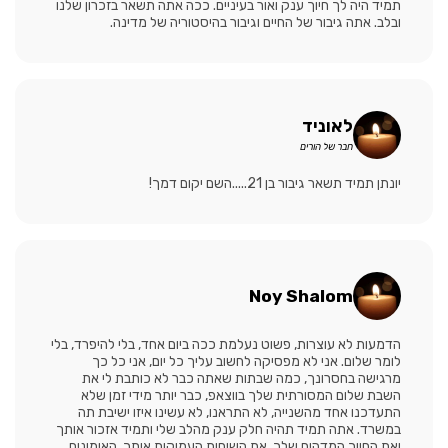
תמיד היה לך חיוך ענק ואור בעיניים. ככה אתה תשאר בזכרון שלנו
ובלב. אתה גיבור של החיים וגיבור בהיסטוריה של מדינה.
לאוניד
חבר של הורים
יונתן תמיד תשאר גיבור בן 21.....השם יקום דמך!
Noy Shalom
הדמעות לא עוצרות, פשוט נעלמת ככה ביום אחד, בלי להיפרד, בלי
לומר שלום. אני לא מפסיקה לחשוב עליך כל יום, אני כל כך
מרגישה בחסרונך, כמה שבתות שאתה כבר לא כותבת לי את
השבת שלום המסורתית שלך בווצאפ, כבר יותר מידי זמן שלא
התעדכנו אחד מהשנייה, לא התראנו, לא עשינו איזו ישיבת תה
במשרד. אתה תמיד תהיה חלק ענק מהלב שלי ותמיד אזכור אותך
ואת החיוך המדהים שלך, את השיחות העמוקות איתך, האימונים