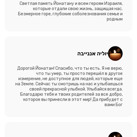
Светлая память Йонатану и всем героям Израиля,
которые отдали свою жизнь, защищая нас.
Безмерное горе, глубокие соболезнования семье и
родным
יוליה אננייבה
Дорогой Йонатан! Спасибо, что ты есть. Я не верю,
что ты умер, ты просто перешёл в другое
измерение, не доступное для людей, которые еще
на Земле. Сейчас ты смотришь на нас и улыбаешься
своей прекрасной улыбкой. Улыбайся всегда.
Благодарю тебя и твоих родителей за все добро,
которое вы принесли в этот мир! Да прибудет с
вами Бог