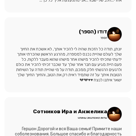
אחרי...הלב שלי שבור...אני מתגעגעת אליך כל כך...
דודו (הספר)
הספר
יונתן, תודה כל הזכות שהיה לי להכיר אותך, לא אשכח את החיוך
שלך לעולם שהיית נכנס למספרה, מהרגע הראשון שהכרתי אותך
ידעתי שזכיתי להכיר מישהו אחר מישהו שהוא מעבר ללקוח, כל
פעם היית מגיע עם חבר אחר שלך עד שכבר זכיתי להכיר את כולם
ולרגעים הרגשתי חלק ממכם, תודה על מי שהיית תודה על השיחות
הטובות איתך על זה שתמיד ראית רק את הטוב, והחיוך החיוך שלך
ישאר איתנו לנצח ♥️♥️💔💔
Сотников Ира и Анжелика
члены экипажа яхты
Гершон Дорогой и вся Ваша семья! Примите наши
соболезнования. Большое спасибо и благодарность