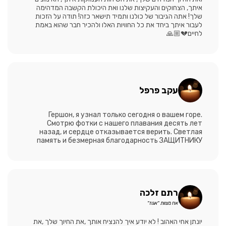
איתך, הצחוקים והעקיצות שלנו ואת היכולת הקשבה המדהימה
שלך! אתה הגיבור של כולנו ותמיד תישאר כזה! תודה על הזכות
לעבור איתך ביחד את כל החוויות האלו ולהכיר חבר שהוא באמת
לחיים💔🙏🏼
עקב פרפל
Гершон, я узнал только сегодня о вашем горе.
Смотрю фотки с нашего плавания десять лет
назад, и сердце отказывается верить. Светлая
память и безмерная благодарность ЗАЩИТНИКУ
רתם זלכה
אח מצוות "אגוז"
יונתן אחי האהוב ! לא יודע איך להנציח אותך ,את החיוך שלך ,את