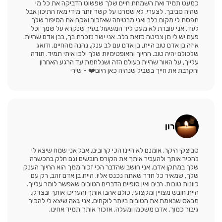
כמעט תמיד ואת השמחת חיים שלך שפשוט הדביקה את כל מי
שהיה סביבך. לצערי, לא שמרנו על קשר יותר מידי מאז התיכון אבל
תפסת לי מקום בלב ואני מבטיחה שאזכור ואקח את הסיפור שלך
לעד. אני עוברת לא מעט ליד המשעול בעיר שנקרא על שמך וכל
פעם יש לי מן צביטה כזאת בלב. אני ישר נזכרת בך, בבן אדם שהיית.
איזה בן אדם טוב היית, בן אדם עם לב ענק, נהנה מהחיים, ודואג
שלכולם יהיה טוב. החיוך והאופטימיות שלך ילכו איתי תמיד. תודה
עלייך, על האור שהיית בעולם הזה ושנלחמת עד הרגע האחרון
והקרבת את חייך בשביל שנהיה כאן היום❤️ - שירי
רון
סביצקי היקר, אומנם לא היינו הכי קרובים, אבל אני שמח שיצא לי
להכיר אותך ולהעביר איתך את הקורס חובשים וגם חלק בהכשרה
שלך במתקן אדם. אני חושב שהדבר הכי זכור ממך הוא החיוך הענק
שלך, שמאיר כל חדר שאתה נכנס אליו. היית בן אדם זהב, רק עם
כוונות טובות. רבים ואין סופיים הדברים הטובים שאפשר לומר עלייך.
היית חובש מצויין ומקצועי, כולם אהבו אותך והעריכו אותך ובצדק.
מבאס שבאמת את הטובים ביותר לוקחים. אני גאה שיצא לי להכיר
גיבור כמוך, אדם משכמו ומעלה. אזכור אותך תמיד אחינו.