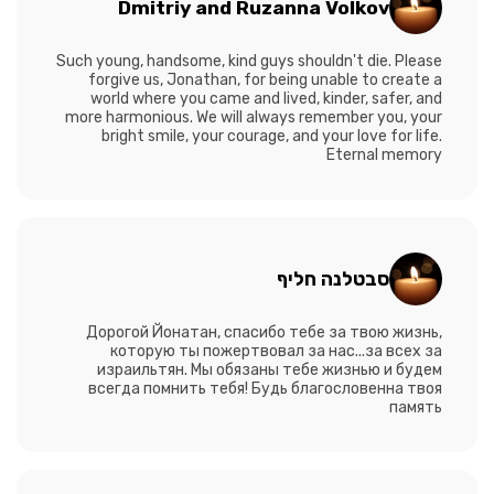
Dmitriy and Ruzanna Volkov
Such young, handsome, kind guys shouldn't die. Please
forgive us, Jonathan, for being unable to create a
world where you came and lived, kinder, safer, and
more harmonious. We will always remember you, your
bright smile, your courage, and your love for life.
Eternal memory
סבטלנה חליף
Дорогой Йонатан, спасибо тебе за твою жизнь,
которую ты пожертвовал за нас...за всех за
израильтян. Мы обязаны тебе жизнью и будем
всегда помнить тебя! Будь благословенна твоя
память