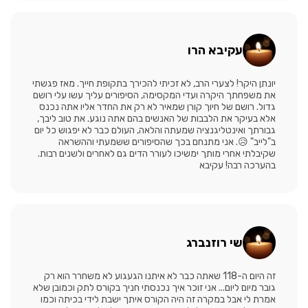
עקיבא הרו
יונתן היקר! לצערי הרב, לא זכיתי להכירך בתקופת חייך. מאז פגשתי
את משפחתך היקרה ועדי המקסימה, הסיפורים עליך עשו עלי רושם
גדול. רושם של חיוך קורן שמאיר לא רק את החדר אליו אתה נכנס
אלא בעיקר את הלבבות של האנשים בהם אתה נוגע. את טוב ליבך,
גבורתך ואינטליגנציה שמעתה והלאה, העולם כבר לא יפגוש כל יום
ב"לייב" 😥. אני מתנחם בכך שהסיפורים ששמעתי וההשראה
שקיבלתי אחרי מותך ימשיכו לעורר הדים גם לאחרים ולשנים רבות.
בהערכה רבה! עקיבא
שי רוזנברג
זה היום ה-118 שאתה כבר לא איתנו הגעגוע לא משחרר הוא רק
גובר מיום ליום... אני זוכר איך נכנסתי חניך בקורס לתק וכמובן שלא
אמרת לי אבל במקרה זה היה הקורס איתך ישבת לידי בכיתה וכמו