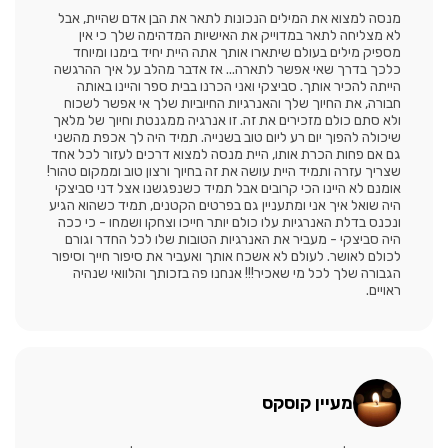
מנסה למצוא את המילים הנכונות לתאר את הבן אדם שהיית, אבל
לא מצליחה לתאר במדוייק את האישיות המדהימה שלך כי אין
מספיק מילים בעולם שיתארו אותך אתה היית יחיד בימנו ומיוחד
כלכך בדרך שאי אפשר לתארה... אז אדבר מהלב על איך ההרגשה
הייתה להכיר אותך. סביצקי ואני הכרנו בבית ספר והיינו באותה
חבורה, את החיוך שלך והאנרגיות החיוביות שלך אי אפשר לשכוח
ולא סתם כולם מזכירים את זה. זו אנרגיה ממגנטת וחיוך של מלאך
שיכולה להפוך יום רע ליום טוב בשנייה. תמיד היה לך אכפת מהשני
גם אם פחות הכרת אותו, היית מנסה למצוא דרכים לעזור לכל אחד
שצריך עזרה ותמיד היית עושה את זה בחיוך ורצון טוב וממקום טהור!
אומנם לא היינו הכי קרובים אבל תמיד כשנפגשנו אצל דני סביצקי
היה שואל איך אני ומתעניין גם בפרטים הקטנים, תמיד כשהוא הגיע
ונכנס בדלת האנרגיות עלו כולם יותר חייכו וצחקו ושמחו - כי ככה
היה סביצקי - מעביר את האנרגיות הטובות שלו לכל החדר וגורם
לכולם לאושר. לעולם לא אשכח אותך ואעביר את סיפור חייך וסיפור
הגבורה שלך לכל מי שאכיר!!! אנחנו פה בזכותך והלוואי שנהיה
ראויים.
מעיין קוסקס