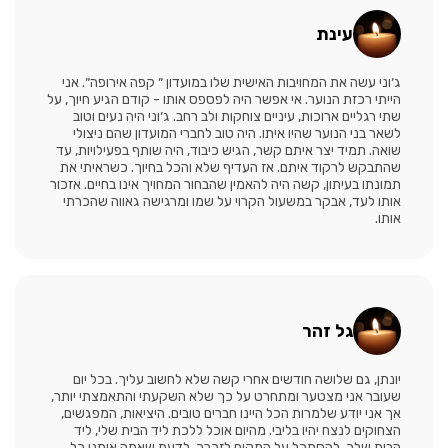
עינת
ג׳וני עשה את המחויבות האישית שלו במועדון ״ קפה אירופה״. אני
הייתי רכזת הנוער. אי אפשר היה לפספס אותו - קודם הגיע חיוך, על
שתי רגליים ארוכות, עיניים צוחקות ולב רחב. ג׳וני היה נעים וטוב
לשאר בני הנוער שהיו איתו. היה טוב לחברי המועדון שהם ניצולי
שואה. תמיד יצר איתם קשר, הגיש כיבוד, היה שותף בפעילויות, עד
שהתבקש לרקוד איתם. אז העדיף שלא והכל בחיוך. כשראיתי את
תמונתו בעיתון, קשה היה להאמין שהבחור המחויך אינו בחיים. אזכור
אותו לעד, אבקר במשעול הקרוי על שמו ומרגישה גאווה שהכרתי
אותו.
גל זהר
יונתן, גם שלושה חודשים אחרי קשה שלא לחשוב עליך. בכל יום
שעובר אני מצטער ומתחרט על כך שלא השקעתי והתאמצתי יותר,
אך אני יודע שלמרות הכל היינו חברים טובים. היציאות, המפגשים,
הצחוקים לנצח יהיו בליבי. מהיום אוכל ללכת ליד הבית שלי, ליד
הבית שלך, להסתכל על המקום לזכרך, לדעת שאתה איתנו כל