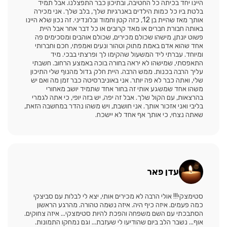
היינו יחד בכיתה כל החטיבה, ובתיכון כבר התפצלנו. אבל תמיד
בלטת ביו כל כמות הילדים באנרגיות שלך, בלב שלך. אני מכירה
אותך מאז שהיית בן 12, כזה קטן וחמוד ובלונדיני. זה נכון שלא היינו
באותה חבורת חברים או מאד קרובים או כל דבר אחר אבל היית
פשוט יונתן, מישהו שכולם מכירים, שכולם אוהבים ומסכימים פה
אחד שהוא אדם באמת מתוק וטהור ונעים ואמפתי, חכם וחברותי
ומיוחד. עברתי ליד המשעול שהקימו לך ופרצתי בבכי. מיד
התאפסתי, שמישהו לא יראה בחורה בוכה באמצע הרחוב. חשבתי
עליך הרבה בכנות. ממש הרבה. היית חלק גדול מהנוף שלי התיכון
שלי, ואתה כבר לא פה יותר. אני באוניברסיטה כבר זמן מה ואם יש
משהו אחד שמשגע אותי זה בחור אחד שתמיד יושב מאחורי
בהרצאות, עם הקול שלך. אבל זה יפה, יש בזה יופי, כי אתה לגמרי
בליבי ואני אזכור אותך. אני חושבת, ויש משהו נהדר במחשבה הזאת,
שאתה נצחי, כי אותך אף אחד לא יישכח.
עדן פאר
סטימצקי!!! אולי הרבה לא מכירים אותי, יצא לי לבלות עם סביצקי
כמה פעמים. איזה כיף היה. איזה נשמה טהורה. מהרגע הראשון
הסתבכתי עם השם משפחה והפכת להיות סטימצקי... איזה צחוקים.
אוף... נשבר הלב ביום שהודיעו לי שעזבת... וגם נמחקו התמונות.