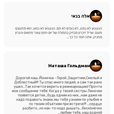
אלה בנאי
הגעגוע לא נמוג, לא נעלם לא תם. הגעגוע לא נסוג, הוא מתעצם
פועם. שריד זיכרון מבזיק בהמולה של יום הזמן עוצר פתאום והגרון
מחניק. אתה חסר כל כך...
Наташа Гольдман
Дорогой наш, Йоничка - Герой ,Защитник,Смелый и
Доблестный!!! Ты спас много людей, а сам так рано
ушел...Так хочется верить в реинкарнацию! Прочти
мое сообщение тебе. Когда у твоей сестры Линочки
появятся детки...будь одним из них...нам даже не
надо подавать знаки, мы тебя узнаем по улыбке и
по твоим объятиям при встрече!!! ...сердце
разбито...но как-то надо дышать...бесконечно
любим тебя, наш родной...