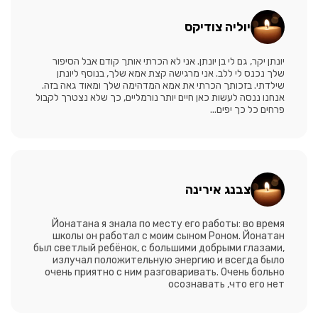
יוליה צודיקס
יונתן יקר, גם לי בן יונתן. אני לא הכרתי אותך קודם אבל הסיפור
שלך נכנס לי ללב. אני מרגישה קצת אמא שלך, בנוסף ליונתן
שילדתי. בזכותך הכרתי את אמא המדהימה שלך ומאוד גאה בזה.
אנחנו ננסה לעשות כאן חיים יותר נורמליים, כך שלא נצטרך לקבול
פרחים כל כך יפים...
צבנג אירינה
Йонатана я знала по месту его работы: во время
школы он работал с моим сыном Роном. Йонатан
был светлый ребёнок, с большими добрыми глазами,
излучал положительную энергию и всегда было
очень приятно с ним разговаривать. Очень больно
осознавать ,что его нет