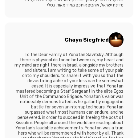
מדינת ישראל, אוהבים אותכם מאוד מאוד. נטלי
Chaya Siegfried
To the Dear Family of Yonatan Savitsky, Although
there is physical distance between us, my heart and
my mind are right there in Israel, alongside my brothers
and sisters. I am writing to take some of your pain
onto my shoulders, to share it with you so that the
devastating ache of your loss can be somewhat
eased. It is especially impressive that Yonatan
mastered becoming a Staff Sergeant in the elite Egoz
Unit of the Commando Brigade. Yonatan’s valor was
noticeably demonstrated as he gallantly engaged in
battle for seven uninterrupted hours. Yonatan
surpassed what most humans can endure, and he
persevered, in order to succeed in freeing the post of
Kissufim. People all around the world are reading about
Yonatan’s laudable achievements. Yonatan was a true
hero who will be remembered with honor by all. Thank