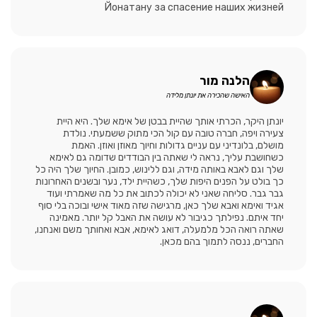
Йонатану за спасение наших жизней
הלנה מור
האישה שהכירה את יונתן מלידה
יונתן היקר, הכרתי אותך שהיית בבטן של אימא שלך. היא היית
צעירה ויפה, חברה טובה עם קול הכי מתוק ששמעתי. נולדת
מושלם, בלונדיני עם עניים גדולות וחיוך מאוזן ואוזן. האמת
כשחושבת עליך, נראה לי שאתה בין הבודדים שדומה גם לאימא
שלך וגם לאבא באותה מידה, וגם ללינוש, כמובן. החיוך שלך היה כל
כך בולט על הפנים היפות שלך, כשהיית ילד, נער ובשנים האחרונות
גבר גבר. סליחה שאני לא יכולה לכתוב את כל מה שאמרתי ועוד
אגיד ואימא ואבא שלך כאן, מרגישה שזה מאוד אישי ובוכה בלי סוף
יחד איתם. נפילתך כגיבור לא עושה את האבל קל יותר. מאמינה
שאתה רואה הכל מלמעלה, דואג לאימא, אבא ואחותך משם ואנחנו,
החברים, ננסה לתמוך בהם מכאן.