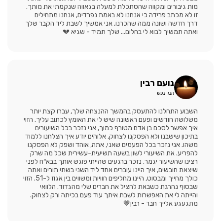
מות גיבורים ומקווה שהסתכלת למעלה בגאווה שנקמתי את מותך.
זו לא מכתב פרידה כי אנחנו לא באמת נפרדים, אנחנו מתחילים
דרך חדשה ושונה ממה שהכרנו, אני אמשיך לשבת ליד הקבר שלך
ואתה תמשיך לבוא לי בחלום... שלך תמיד - שגיא 💔
נועם רבין
חבר נפש
השבוע התחלנו להתעסק בהמשך ההנצחה שלך, עברו קצת יותר
משלושה חודשים ופעם ראשונה שיש לי את האומץ לכתוב עליך. הזוי
איך אפשר לסכם בן אדם מטורף כמוך, אני נזכר בכל השיעורים
בתיכון שישבנו ולא הפסקנו לצחוק, אלוהים יודע איך הצלחנו ללמוד
משהו. אני נזכר בכל הפעמים שאני, אתה, אוהד ושפק לא הפסקנו
להפריע. את השיעורי לשון בשעה תשיעית-עשירית שכל מה שרק
רצינו שהשיעור יגמר. נזכר ברגעים שהייתי פוגש אותך בבא״ח לפני
שיצאת חובשים, איך היינו עוברים אחד ליד השני בשתי תורים ואתה
כולך מחייך ומבסוט, היינו מחליפים חוויות ומשווים בין אגוז ל-51. הזוי
שבסוף נהרגת כשבאת להציל את חברים שלי מהגדוד. הלוואי
והייתה לי את האפשרות לשבת איתך עוד פעם בכיתה ורק לצחוק.
מתגעגע אלייך חבר - רבין🤎