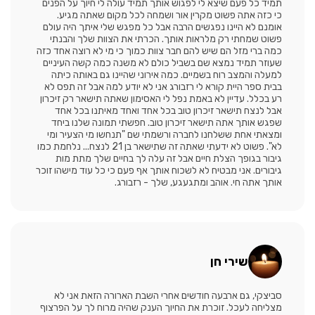
תמיד כל פעם שיצא לי לפגוש אותך תמיד עולה לי חיוך על הפנים
כי כזה אתה פשוט מקרין אור ושמחה לכל מקום שאתה מגיע.
אומנם לא היינו נפגשים הרבה אבל כל מפגש שלי איתך היה עולם
פשוט שמחתי רק מלראות אותך. הכרתי את הצוות שלך והבנתי
כמה ברי מזל הם שיש להם חבר צוות כמוך כי מי לא רוצה אחד כזה
שעוזר תמיד נמצא שם בשביל כולם לא משנה כמה קשה העיניים
למעלה והמצב רוח בשמיים. כמה אירוני שהיינו גם באותה כיתה
בבית ספר היית קורא לי רזבורג אני לא יודע למה אבל זה תפס לא
רע בכלל. עדיין לא באמת נפל לי האסימון שאתה תישאר רק זיכרון
אבל לנצח תישאר זיכרון טוב בכל אחד ואחד מאיתנו בכל אחד
שפגש אותך אתה תישאר זיכרון טוב. חפשתי תמונה שלנו ביחד
ומצאתי אחת ששלחנו לחברה ורשמתי שם "תנחשו מי הצעיר ומי
לא". פשוט לא ידעתי שאתה זה שתישאר בן 21 לנצח... נלחמת כמו
גיבור בגופך הצלת חיים אבל זה עלה לך בחיים שלך מתת מות
גיבורים. אני מבטיח לא לשכוח אותך אף פעם כי כל עוד מישהו זוכר
אותך אתה חי. אוהב ומתגעגע, שלך - רזבורג.
שירי חן
סביצקי, גם ארבעה חודשים אחרי השבת הארורה הזאת אני לא
מצליחה לעכל. זוכרת את החיוך הענק שהיה מרוח לך על הפרצוף