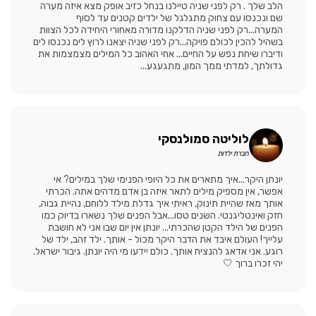
הלב שלך . רק לפני שניה טיילנו בנחל כזיב אופק מצא איזה מערה
שם ונכנסו עם צחוק מתגלגל של ילדים קטנים עד לסוף
המערה...רק לפני שניה הדלקנו מדורה מאחורי היחידה לכל הצוות
בשהיל להכין לכולם פויקה...רק לפני שניה יצאנו לרוץ לים נכנסו לים
ודיברו שיחת נפש על החיים... אחי האהוב כל המילים מצמצמות את
גדולתך, למדתי ממך המון, מתגעגע...
לוליטה סמולנסקי
חברת ילדות
יונתן היקר...איך מתארים את כל היופי הפנימי שלך במילים? אי
אפשר, אין מספיק מילים לתאר איזה בן אדם מדהים אתה. הכרתי
אותך מאז שהיית תינוק, ראיתי איך גדלת מילד ללוחם, נהיית גבוה,
חזק ואינטליגנטי. השנים טסו...אבל הפנים שלך נשארו בדיוק כמו
הפנים של הילד הקטן שהכרתי... יונתן אין יום שבו אני לא חושבת
עלייך! העולם איבד את הדבר היקר מכול - אותך. ילד זהב, ילד של
רוגע. אני אדאג להנציח אותך. כולם יידעו מי היה יונתן. גיבור ישראל.
יהי זכרו ברוך 🤍