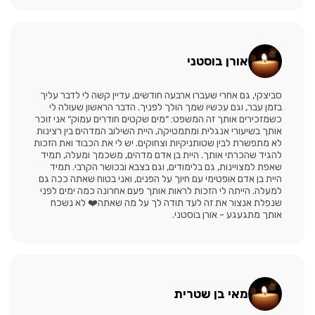
אורן בוסטני
סביצקי, גם אחרי שעברו ארבעה חודשים, עדיין קשה לי לדבר עליך
בזמן עבר, וגם עכשיו שמך הולך לפניך. הדבר הראשון שעולה לי
כשמזכירים אותך זה המשפט: ״מים שקטים חודרים עמוק״ אני זוכר
אותך בשיעורי אנגלית ומתמטיקה, היית השילוב המדהים בין רצינות
לא מתפשרת לבין שטותניקיות וצחוקים. יש לי את הכבוד ואת הזכות
להגיד שהכרתי אותך. היית בן אדם מדהים, משכמך ומעלה, תמיד
שאפת למצויינות, גם בלימודים, וגם בצבא ובכושר הקרבי. תמיד
היית בן אדם אופטימי עם חיוך על הפנים, ואני בטוח שאתה ככה גם
למעלה. הייתה לי הזכות לראות אותך פעם אחרונה כמה ימים לפני
שנפלת אנצור את זה לעד תודה לך על מה שאתה❤️ לא נשכח
אותך מתגעגע - אורן בוסטני.
מאי בן שטרית