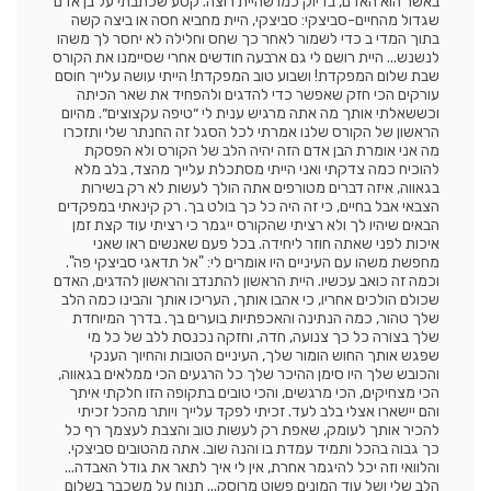
באשר הוא האדם, בדיוק כמו שהיית רוצה. קטע שכתבתי על בן אדם
שגדול מהחיים-סביצקי: סביצקי, היית מחביא חסה או ביצה קשה
בתוך המדי ב כדי לשמור לאחר כך שחס וחלילה לא יחסר לך משהו
לנשנש... היית רושם לי גם ארבעה חודשים אחרי שסיימנו את הקורס
שבת שלום המפקדת! ושבוע טוב המפקדת! הייתי עושה עלייך חוסם
עורקים הכי חזק שאפשר כדי להדגים ולהפחיד את שאר הכיתה
וכששאלתי אותך מה אתה מרגיש ענית לי ״טיפה עקצוצים״. מהיום
הראשון של הקורס שלנו אמרתי לכל הסגל זה החנתר שלי ותזכרו
מה אני אומרת הבן אדם הזה יהיה הלב של הקורס ולא הפסקת
להוכיח כמה צדקתי ואני הייתי מסתכלת עלייך מהצד, בלב מלא
בגאווה, איזה דברים מטורפים אתה הולך לעשות לא רק בשירות
הצבאי אבל בחיים, כי זה היה כל כך בולט בך. רק קינאתי במפקדים
הבאים שיהיו לך ולא רציתי שהקורס ייגמר כי רציתי עוד קצת זמן
איכות לפני שאתה חוזר ליחידה. בכל פעם שאנשים ראו שאני
מחפשת משהו עם העיניים היו אומרים לי: "אל תדאגי סביצקי פה".
וכמה זה כואב עכשיו. היית הראשון להתנדב והראשון להדגים, האדם
שכולם הולכים אחריו, כי אהבו אותך, העריכו אותך והבינו כמה הלב
שלך טהור, כמה הנתינה והאכפתיות בוערים בך. בדרך המיוחדת
שלך בצורה כל כך צנועה, חדה, וחזקה נכנסת ללב של כל מי
שפגש אותך החוש הומור שלך, העיניים הטובות והחיוך הענקי
והכובש שלך היו סימן ההיכר שלך כל הרגעים הכי ממלאים בגאווה,
הכי מצחיקים, הכי מרגשים, והכי טובים בתקופה הזו חלקתי איתך
והם יישארו אצלי בלב לעד. זכיתי לפקד עלייך ויותר מהכל זכיתי
להכיר אותך לעומק, שאפת רק לעשות טוב והצבת לעצמך רף כל
כך גבוה בהכל ותמיד עמדת בו והנה שוב. אתה מהטובים סביצקי.
והלוואי וזה יכל להיגמר אחרת, אין לי איך לתאר את גודל האבדה...
הלב שלי ושל עוד המונים פשוט מרוסק... תנוח על משכבך בשלום