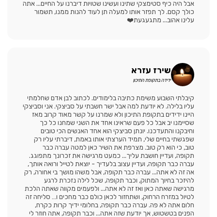
אבל היה כיף סטימצקי שתינו ועשינו שטויות דיברנו על החיים... אתה
כולך קסם. לך תפזר אותו למעלה תן לעוד להנות ממנו, תשמור
עלינו אהוב... מתגעגעת❤️
שירז עזרא
ידידה בתקופת התיכון
קיבלתי השבוע משימת כתיבה בלימודים. לכתוב לבן אדם שחלמתי
עליו בלילה. לא יודעת למה אבל ישר חשבתי על סביצקי. אני וסביצקי
היינו ידידים בתקופת התיכון ולא שמרנו על קשר מאוד קרוב מאז
שסיימנו יב אבל כל פעם שראינו אחד את השני שמחנו כל כך
וחיבקנו והתעדכנו. יונתן סביצקי הוא אחד האנשים הכי טובים
שפגשתי בחיים שלי, תמיד הערצתי אותו באמת, דיברתי עליו רק
טוב, כי הוא רק טוב. מצרפת את השיר כאן למטה עברה כבר
תקופה, ועדיין חושבת עליך... כמעט מרגישה את זכרונך מתפוגג.
עברה כבר תקופה, ועדיין עצוב בלעדיך - יוצאת לטייל ורואה אותך,
אה זה לא אתה... עברה כבר תקופה, אבל משהו מושך בי אחורה, רק
להיזכר בחיוך המתוק, וכבר תקופה, שכל לילה נזכרת לרגע
מרגישה שאתה כאן ואז זה לא אתה... ולפעמים מקווה שאתה הלכת
לטיול במזרח הרחוק, ושתחזור לכאן כולם כבר מחכים ו… סליחה זה
חלום אתה לא פה. עברה כבר תקופה, בחלומי ידיך קרות כקרח,
הפנים בטשטוש, אך יודעת שזה אתה... וכבר תקופה, אתה חוזר לי