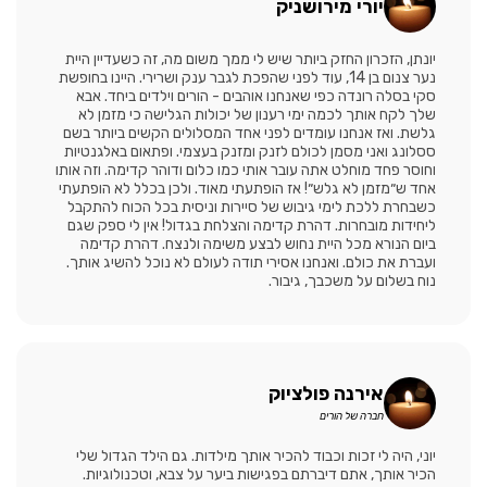
יורי מירושניק
יונתן, הזכרון החזק ביותר שיש לי ממך משום מה, זה כשעדיין היית
נער צנום בן 14, עוד לפני שהפכת לגבר ענק ושרירי. היינו בחופשת
סקי בסלה רונדה כפי שאנחנו אוהבים - הורים וילדים ביחד. אבא
שלך לקח אותך לכמה ימי רענון של יכולות הגלישה כי מזמן לא
גלשת. ואז אנחנו עומדים לפני אחד המסלולים הקשים ביותר בשם
ססלונג ואני מסמן לכולם לזנק ומזנק בעצמי. ופתאום באלגנטיות
וחוסר פחד מוחלט אתה עובר אותי כמו כלום ודוהר קדימה. וזה אותו
אחד ש״מזמן לא גלש״! אז הופתעתי מאוד. ולכן בכלל לא הופתעתי
כשבחרת ללכת לימי גיבוש של סיירות וניסית בכל הכוח להתקבל
ליחידות מובחרות. דהרת קדימה והצלחת בגדול! אין לי ספק שגם
ביום הנורא מכל היית נחוש לבצע משימה ולנצח. דהרת קדימה
ועברת את כולם. ואנחנו אסירי תודה לעולם לא נוכל להשיג אותך.
נוח בשלום על משכבך, גיבור.
אירנה פולציוק
חברה של הורים
יוני, היה לי זכות וכבוד להכיר אותך מילדות. גם הילד הגדול שלי
הכיר אותך, אתם דיברתם בפגישות ביער על צבא, וטכנולוגיות.