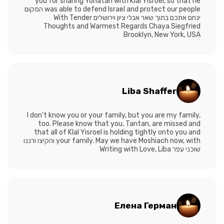
you for sharing Yonatan with Klal Yisroel, so that he
was able to defend Israel and protect our people המקום
ינחם אתכם בתוך שאר אבלי ציון וירושלים With Tender
Thoughts and Warmest Regards Chaya Siegfried
Brooklyn, New York, USA
Liba Shaffer
I don't know you or your family, but you are my family,
too. Please know that you, Tantan, are missed and
that all of Klal Yisroel is holding tightly onto you and
your family. May we have Moshiach now, with והקיצו ורננו
שוכני עפר Writing with Love, Liba
Елена Герман