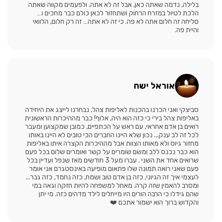
בלילה, נדמה שאתה כאן, אבל זה לא אתה. ולפעמים מקווה שאתה
הלכת לטיול במזרח הרחוק ושתחזור לכאן כולם כבר מחכים ו…
סליחה זה חלום אתה לא פה. כי זה לא אתה… זה רק חלום, הלוואי
והיית פה.
אוראל ישח
סביצקי ואני הכרנו בהכנות לאליפות צהל, נבחרנו לייצג את היחידה
באליפות צהל בירי כי כזה הוא היה, אלוף! כבר מההיכרות הראשונית
רואים בן אדם אחראי, עם ראש על הכתפיים, כמובן שמקצוען ומעבר
לכל זה לב ענק... נכון שלא היינו החברים הכי טובים לא היינו באותו
מחזור גיוס ולא מאותו הצוות אבל מההיכרות הקצרה איתו באליפות
הוא כבר נכנס ללב ומשם שומרים על קשר ואומרים שלום בכל פעם
שרואים אחד את השני . עברו מעל 3 חודשים מאז שנפל ועדיין בכל
פעם שאני רואה תמונה שלו פתאום מופיעה באינסטגרם אני אומר
לעצמי איך זה הגיוני, כזה בן אדם טוב ושמח, כזה נחמד, כזה גבר...
ומסרב להאמין שזה קרה. מאחל למשפחה להיות חזקה וגאה במי
שהם גידלו כי הרבה הורים היו מייחלים לילד מדהים כזה. מי יתן
והקדוש ברוך הוא ישמור אתכם ❤️