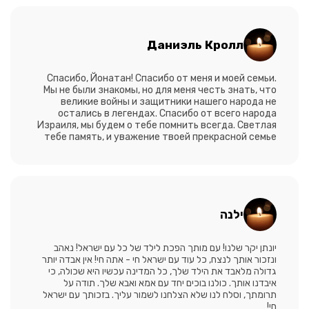
Даниэль Кролл
Спасибо, Йонатан! Спасибо от меня и моей семьи.
Мы не были знакомы, но для меня честь знать, что
великие войны и защитники нашего народа не
остались в легендах. Спасибо от всего народа
Израиля, мы будем о тебе помнить всегда. Светлая
тебе память, и уважение твоей прекрасной семье
ילנה
יונתן יקר שלנו! עם מותך הפכת לילד של כל עם ישראל! נאהב
ונזכור אותך לנצח, כל עוד עם ישראל חי - אתה חי! אין אבדה יותר
גדולה מלאבד את הילד שלך, כל המדינה עכשיו היא שכולה, כי
איבדנו אותך. כולנו בוכים יחד עם אמא ואבא שלך. תודה על
תרומתך, וסלח לנו שלא הצלחנו לשמור עליך. בזכותך עם ישראל
חי!