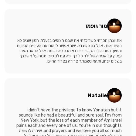
מור גופמן
את יונתן הכרתי כשריכזתי את שבט הצופים בנעלה. המון שנים לא
ראיתי אותו, אבל גם כשגדל, ישר אפשר לזהות את העיניים הטובות
והחיוך החם שלו. הקשר בינינו אומנם לא נשמר, אבל הכאב מאוד
עמוק על אבידה של ילד כל כך יפה עם לב טוב. תנוח על משכבך
בשלום יונתן, ותהא נשמתך צרורה בצרור החיים.
Natalie
I didn’t have the privilege to know Yonatan but it
sounds like he had a beautiful and pure soul. I’m from
New York, but the loss of each member of Am Israel
pains each and every one of us. You’re in our thoughts
and prayers and we love you all so much. שיהיה לנשמה
שלו עליה לשמים, שהקדוש ברוך הוא ישמור על כולכם ועל כל