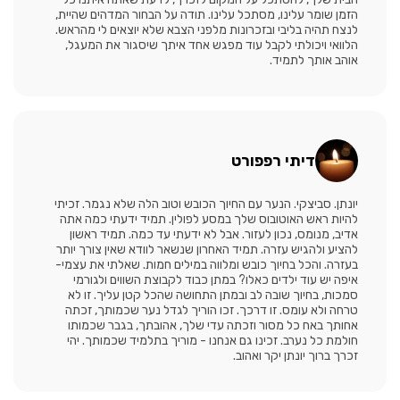
הזמן שומר עלינו, מסתכל עלינו. תודה על הבחור המדהים שהיית,
לנצח תהיה בליבי ובזכרונות מלפני הצבא שלא יוצאים לי מהראש.
הלוואי ויכולתי לקבל עוד מפגש אחד איתך שיסגור את המעגל,
אוהב אותך לתמיד.
דיתי רפפורט
יונתן. סביצקי. הנער עם החיוך הכובש וטוב הלה שלא נגמר. זכיתי
להיות ראש האוטובוס שלך במסע לפולין. תמיד ידעתי כמה אתה
אדיב, מנומס, נכון לעזור. אבל לא ידעתי עד כמה. תמיד ראשון
להציע ולהגיש עזרה. תמיד האחרון שנשאר לוודא שאין צורך יותר
בעזרה. והכל בחיוך כובש ומלווה במילים חמות. שאלתי את עצמי-
איפה יש עוד ילדים כאלו? במתן כבוד לקבוצת השווים ולגורמי
סמכות, בחיוך שובה לב ובמתן התחושה שהכל קטן עליך. זו לא
טרחה ולא עומס. זו דרכך. זכו הוריך לגדל נער שכמותך, זכתה
אחותך באח כל מסור וזכתה עדי שלך, אהובתך, בגבר שכמותו
חולמת כל נערב. זכינו גם אנחנו - מוריך בתלמיד שכמותך. יהי
זכרך ברוך יונתן יקר ואהוב.