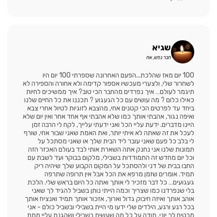
שגיא
חבר נפש, אח
100 יום מאז שהלכת...הפעם האחרונה שספרתי 100 יום היו
לשחרור שלי, ולצערי מעכשיו אספור קדימה ולא אחורה והספירה לא
תיגמר לעולם… איך נפרדים מהחבר הכי טוב? איך ממשיכים לחיות
כאילו כלום ? מה עושים עם כל הגעגוע ? תכננו את כל החיים שלנו
ביחד עד לפרטים הכי קטנים אחי, מהצבא לזוגיות לטיול אחרי צבא
ואיפה נגור, אהבתי אותך כמו שלא אהבתי אף אחד אחר ואין יום שלא
היינו מדברים. ידעת עליי הכל ואני ידעתי עלייך, לקח לי הרבה זמן
לעכל את זה שאתה לא איתי יותר, ואת האמת שאני שבור אחי, שורף
לי בלב כל פעם שאני עובר ליד הבית שלך או שאני מסתכל על
תמונות שלנו אני נחנק אתה השארת אותי לבד בעולם האכזר הזה
וכל יום מחדש זה התמודדות בשבילי, מלקום בבוקר ועד לשבת עם
החבו בבית של דני ולהסתכל על המקום הקבוע שלך שיהיה ריק
תמיד. אומרים שזמן מרפא את הכל אבל אין תרופה שתרפה
געגועים… כל דבר מזכיר לי אותך ואתה כל היום בראש שלי. הלכת
בלי שנפרדנו כמו שצריך וכמה הייתי נותן בשביל להגיד לך שאני
אוהב אותך ואיזה חיבוק גדול וארוך, אזכור אותך תמיד ואנציח אותך
בכל רגע ורגע, הילדים שלי ידעו מי היית בשבילי ובשביל כולם - אני
מבטיח לך יוני. תודה על כל מה שעשית בשבילי ושהגנת עליי מתת