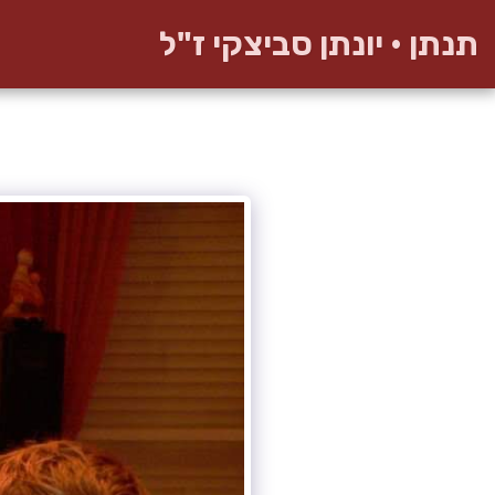
תנתן • יונתן סביצקי ז"ל